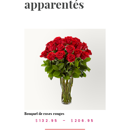
apparentés
Bouquet de roses rouges
$
132.95
–
$
206.95