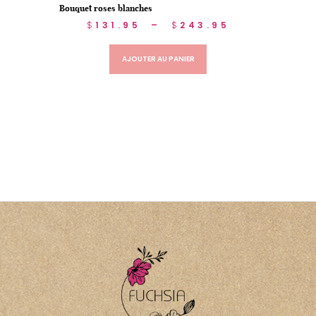
Bouquet roses blanches
$
131.95
–
$
243.95
AJOUTER AU PANIER