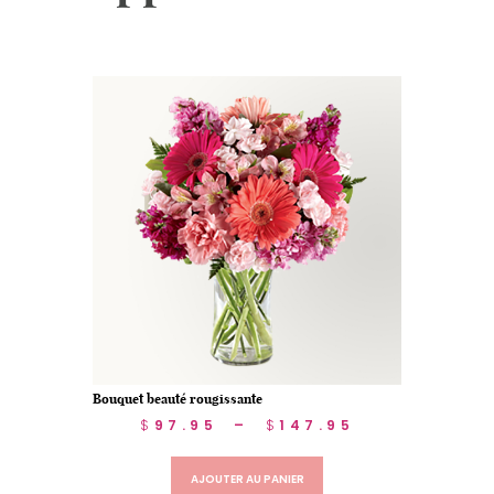
Bouquet beauté rougissante
$
97.95
–
$
147.95
AJOUTER AU PANIER