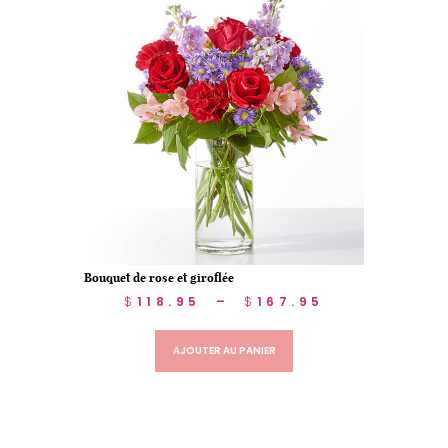
Bouquet de rose et giroflée
$
118.95
–
$
167.95
AJOUTER AU PANIER