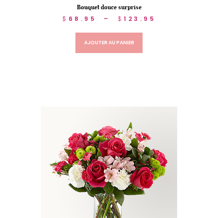
Bouquet douce surprise
$
68.95
–
$
123.95
AJOUTER AU PANIER