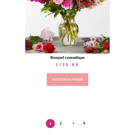
Bouquet romantique
$
123.95
AJOUTER AU PANIER
1
2