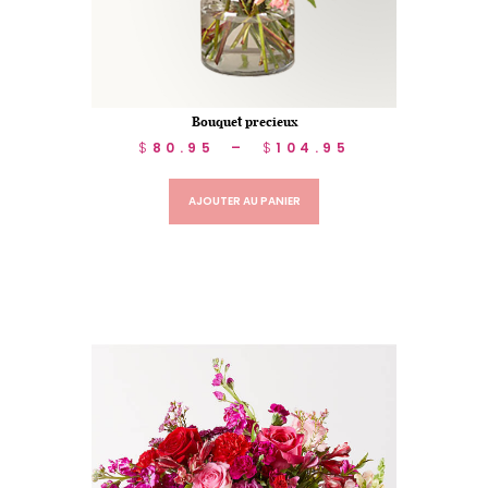
Bouquet precieux
$
80.95
–
$
104.95
AJOUTER AU PANIER