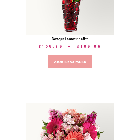
Bouquet amour infini
$
105.95
–
$
195.95
AJOUTER AU PANIER