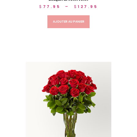
$
77.95
–
$
127.95
AJOUTER AU PANIER