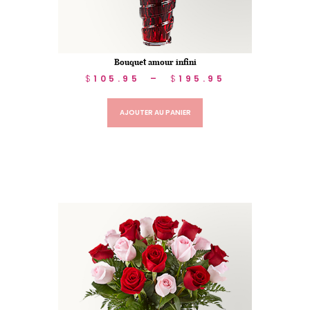
Bouquet amour infini
$
105.95
–
$
195.95
AJOUTER AU PANIER